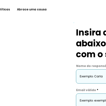
líticas
Abrace uma causa
Insira
abaixo
com o 
Nome do responsá
Email válido