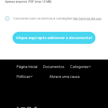
Apenas arquivos .PDF (max 15 MB)
Concordo com os termos e condições
Ver termos de uso
Clique aqui após adicionar o documento!
Página Inicial
Documentos
Categorias
Políticas
Abrace uma causa
DocPVC - Impressão em Cartão Plástico
Rua Gentil Ribeiro do Nascimento 19
Caraguatatuba - SP Tel. (12) 99183-4505
CNPJ - 34.049.896/0001-15