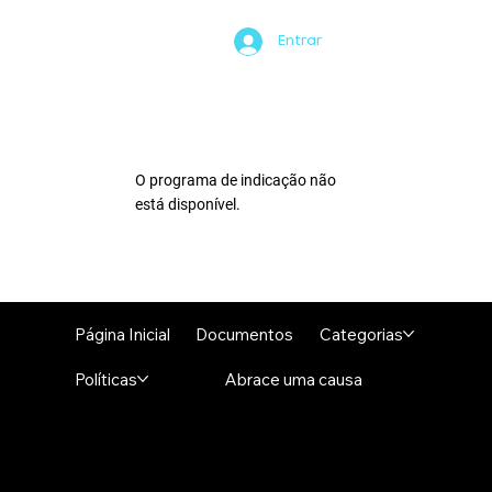
Entrar
O programa de indicação não
está disponível.
Página Inicial
Documentos
Categorias
Políticas
Abrace uma causa
DocPVC - Impressão em Cartão Plástico
Rua Gentil Ribeiro do Nascimento 19
Caraguatatuba - SP Tel. (12) 99183-4505